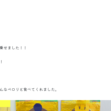
乗せました！！
！
んなペロリと食べてくれました。