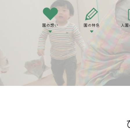
園の想い
園の特色
入園