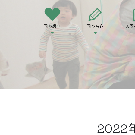
園の想い
園の特色
入園
202