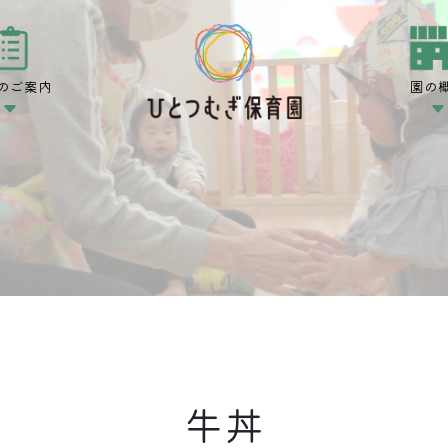
のご案内
園の
牛丼