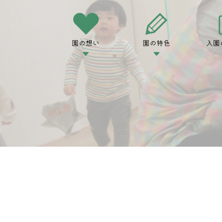
園の想い
園の特色
入園