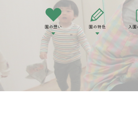
園の想い
園の特色
入園