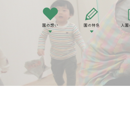
園の想い
園の特色
入園