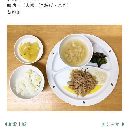
味噌汁（大根・油あげ・ねぎ）
黄桃缶
和歌山城
肉じゃが