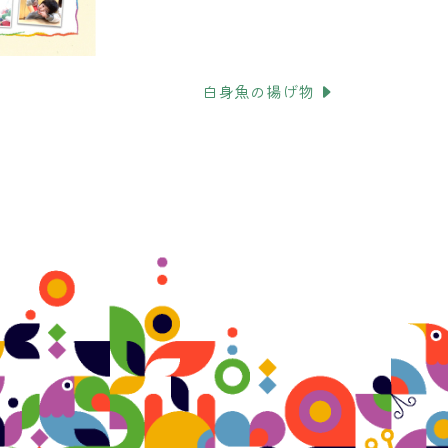
白身魚の揚げ物