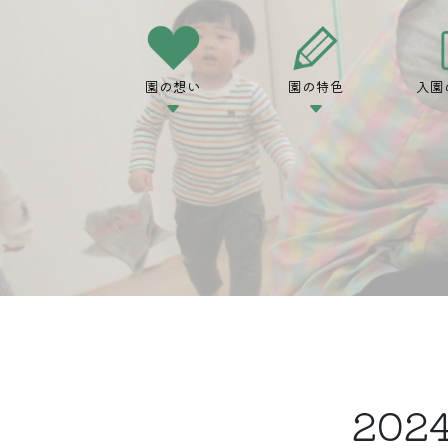
園の想い
園の特色
入園
20