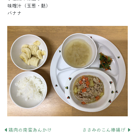
味噌汁（玉葱・麩）
バナナ
鶏肉の南蛮あんかけ
ささみのこん棒揚げ