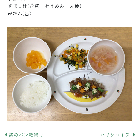
すまし汁(花麩・そうめん・人参)
みかん(缶)
鶏のパン粉揚げ
ハヤシライス