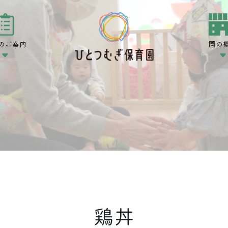
のご案内
園の
鶏丼