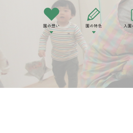
園の想い
園の特色
入園