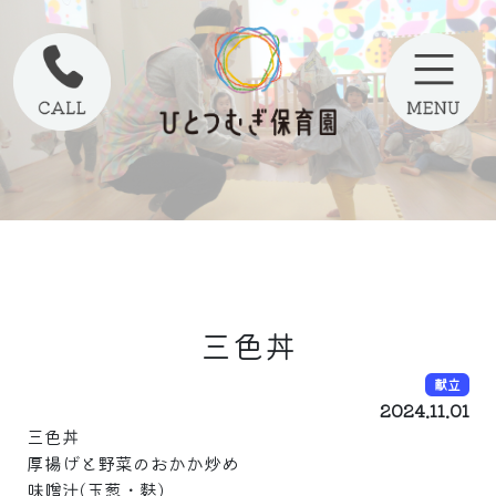
三色丼
献立
2024.11.01
三色丼
厚揚げと野菜のおかか炒め
味噌汁(玉葱・麩)