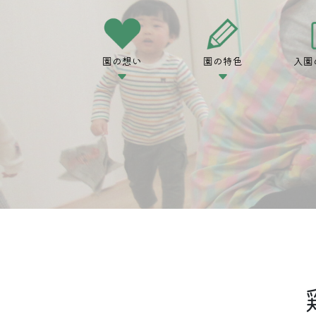
園の想い
園の特色
入園