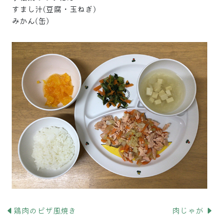
すまし汁(豆腐・玉ねぎ)
みかん(缶)
鶏肉のピザ風焼き
肉じゃが