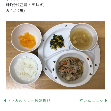
味噌汁(豆腐・玉ねぎ)
みかん(缶)
ささみのカレー風味揚げ
鮭のムニエル