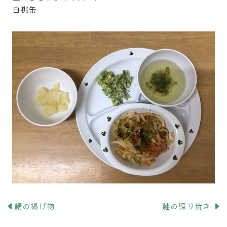
白桃缶
鯖の揚げ物
鮭の照り焼き